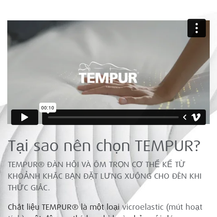
Tại sao nên chọn TEMPUR?
TEMPUR® ĐÀN HỒI VÀ ÔM TRỌN CƠ THỂ KỂ TỪ
KHOẢNH KHẮC BẠN ĐẶT LƯNG XUỐNG CHO ĐẾN KHI
THỨC GIẤC.
Chất liệu TEMPUR® là một loại
vicroelastic (mút hoạt