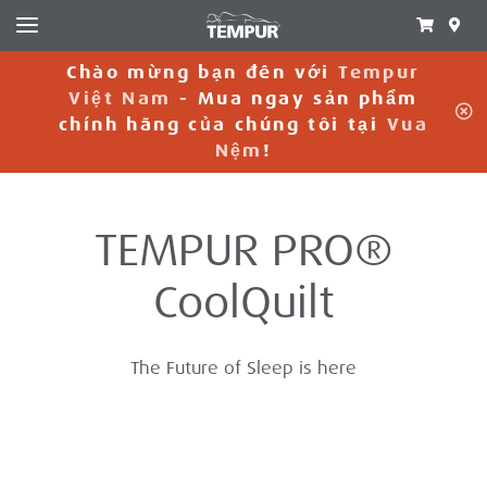
Chào mừng bạn đến với
Tempur
Việt Nam
- Mua ngay sản phẩm
C
chính hãng của chúng tôi tại
Vua
Nệm
!
TEMPUR PRO®️
CoolQuilt
The Future of Sleep is here