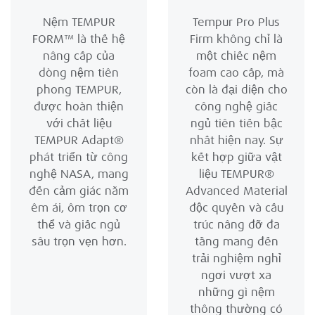
Nệm TEMPUR
Tempur Pro Plus
FORM™ là thế hệ
Firm không chỉ là
nâng cấp của
một chiếc nệm
dòng nệm tiên
foam cao cấp, mà
phong TEMPUR,
còn là đại diện cho
được hoàn thiện
công nghệ giấc
với chất liệu
ngủ tiên tiến bậc
TEMPUR Adapt®
nhất hiện nay. Sự
phát triển từ công
kết hợp giữa vật
nghệ NASA, mang
liệu TEMPUR®
đến cảm giác nằm
Advanced Material
êm ái, ôm trọn cơ
độc quyền và cấu
thể và giấc ngủ
trúc nâng đỡ đa
sâu trọn vẹn hơn.
tầng mang đến
trải nghiệm nghỉ
ngơi vượt xa
những gì nệm
thông thường có