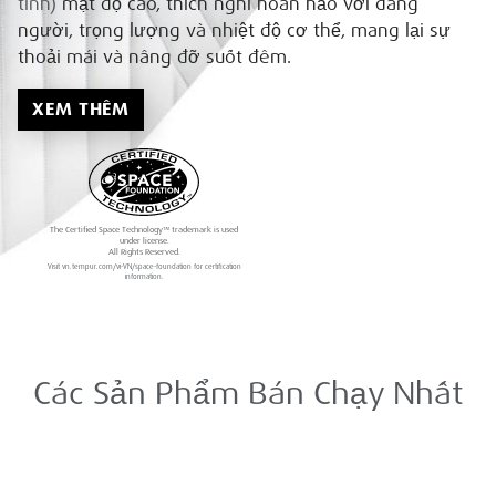
tính)
mật độ cao, thích nghi hoàn hảo với dáng
người, trọng lượng và nhiệt độ cơ thể, mang lại sự
thoải mái và nâng đỡ suốt đêm.
XEM THÊM
The Certified Space Technology™ trademark is used
under license.
All Rights Reserved.
Visit vn.tempur.com/vi-VN/space-foundation for certification
information.
Các Sản Phẩm Bán Chạy Nhất