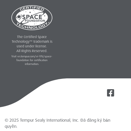
The Certified Space
Technology™ trademark is
used under license.
All Rights Reserved.
Visit vn.tempur.com/vi-VN/space-
foundation for certification
information.
© 2025 Tempur Sealy International, Inc. Đã đăng ký bản
quyền.