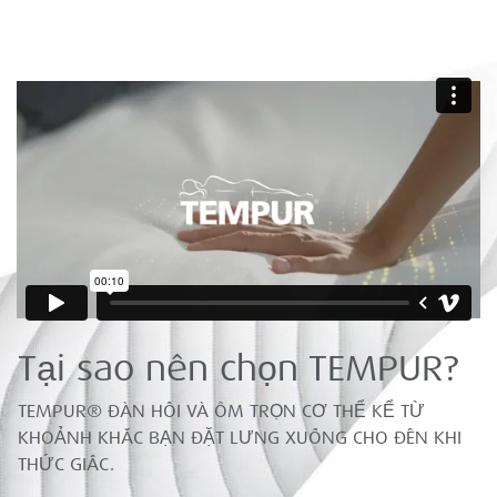
Tại sao nên chọn TEMPUR?
TEMPUR® ĐÀN HỒI VÀ ÔM TRỌN CƠ THỂ KỂ TỪ
KHOẢNH KHẮC BẠN ĐẶT LƯNG XUỐNG CHO ĐẾN KHI
THỨC GIẤC.