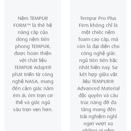
Nệm TEMPUR
Tempur Pro Plus
FORM™ là thế hệ
Firm không chỉ là
nâng cấp của
một chiếc nệm
dòng nệm tiên
foam cao cấp, mà
phong TEMPUR,
còn là đại diện cho
được hoàn thiện
công nghệ giấc
với chất liệu
ngủ tiên tiến bậc
TEMPUR Adapt®
nhất hiện nay. Sự
phát triển từ công
kết hợp giữa vật
nghệ NASA, mang
liệu TEMPUR®
đến cảm giác nằm
Advanced Material
êm ái, ôm trọn cơ
độc quyền và cấu
thể và giấc ngủ
trúc nâng đỡ đa
sâu trọn vẹn hơn.
tầng mang đến
trải nghiệm nghỉ
ngơi vượt xa
những gì nệm