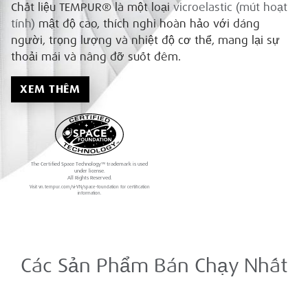
Chất liệu TEMPUR® là một loại
vicroelastic (mút hoạt
tính)
mật độ cao, thích nghi hoàn hảo với dáng
người, trọng lượng và nhiệt độ cơ thể, mang lại sự
thoải mái và nâng đỡ suốt đêm.
XEM THÊM
The Certified Space Technology™ trademark is used
under license.
All Rights Reserved.
Visit vn.tempur.com/vi-VN/space-foundation for certification
information.
Các Sản Phẩm Bán Chạy Nhất